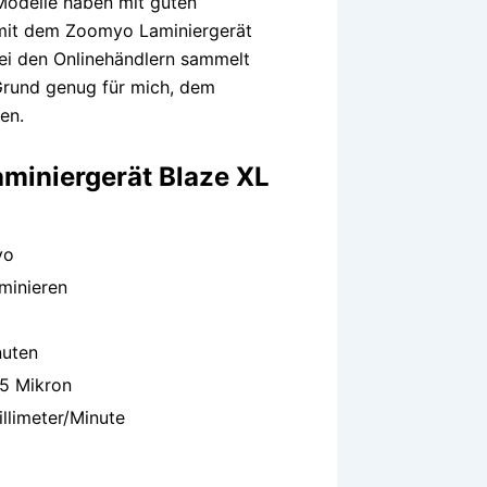
Modelle haben mit guten
 mit dem Zoomyo Laminiergerät
Bei den Onlinehändlern sammelt
 Grund genug für mich, dem
en.
miniergerät Blaze XL
yo
minieren
nuten
5 Mikron
llimeter/Minute