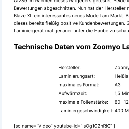
Ol289 im Rahmen dieses Ratgebers getestet. Beide 
Bewertungen abgeschnitten. Nun hat der Hersteller
Blaze XL ein interessantes neues Modell am Markt. 
dieses bereits fleißig positive Kundenbewertungen.
Laminiergerät mal genauer unter die Haube zu schau
Technische Daten vom Zoomyo La
Hersteller:
Zoom
Laminierungsart:
Heißla
maximales Format:
A3
Aufwärmzeit:
1,5 Mi
maximale Folienstärke:
80 -12
Laminiergeschwindigkeit:
400 Mi
[sc name=“Video“ youtube-id=“isOg1G2nRlQ“ ]