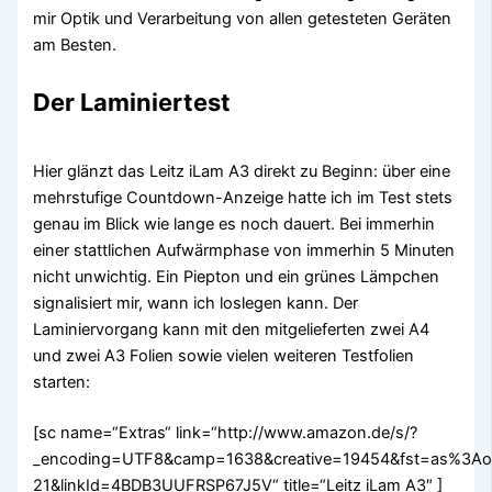
mir Optik und Verarbeitung von allen getesteten Geräten
am Besten.
Der Laminiertest
Hier glänzt das Leitz iLam A3 direkt zu Beginn: über eine
mehrstufige Countdown-Anzeige hatte ich im Test stets
genau im Blick wie lange es noch dauert. Bei immerhin
einer stattlichen Aufwärmphase von immerhin 5 Minuten
nicht unwichtig. Ein Piepton und ein grünes Lämpchen
signalisiert mir, wann ich loslegen kann. Der
Laminiervorgang kann mit den mitgelieferten zwei A4
und zwei A3 Folien sowie vielen weiteren Testfolien
starten:
[sc name=“Extras“ link=“http://www.amazon.de/s/?
_encoding=UTF8&camp=1638&creative=19454&fst=as%3Aoff
21&linkId=4BDB3UUFRSP67J5V“ title=“Leitz iLam A3″ ]