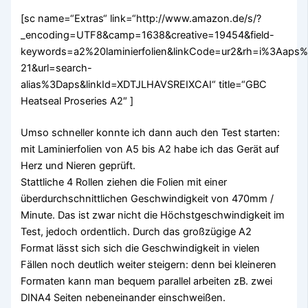
[sc name=“Extras“ link=“http://www.amazon.de/s/?
_encoding=UTF8&camp=1638&creative=19454&field-
keywords=a2%20laminierfolien&linkCode=ur2&rh=i%3Aaps%2
21&url=search-
alias%3Daps&linkId=XDTJLHAVSREIXCAI“ title=“GBC
Heatseal Proseries A2″ ]
Umso schneller konnte ich dann auch den Test starten:
mit Laminierfolien von A5 bis A2 habe ich das Gerät auf
Herz und Nieren geprüft.
Stattliche 4 Rollen ziehen die Folien mit einer
überdurchschnittlichen Geschwindigkeit von 470mm /
Minute. Das ist zwar nicht die Höchstgeschwindigkeit im
Test, jedoch ordentlich. Durch das großzügige A2
Format lässt sich sich die Geschwindigkeit in vielen
Fällen noch deutlich weiter steigern: denn bei kleineren
Formaten kann man bequem parallel arbeiten zB. zwei
DINA4 Seiten nebeneinander einschweißen.