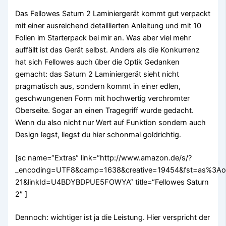
Das Fellowes Saturn 2 Laminiergerät kommt gut verpackt
mit einer ausreichend detaillierten Anleitung und mit 10
Folien im Starterpack bei mir an. Was aber viel mehr
auffällt ist das Gerät selbst. Anders als die Konkurrenz
hat sich Fellowes auch über die Optik Gedanken
gemacht: das Saturn 2 Laminiergerät sieht nicht
pragmatisch aus, sondern kommt in einer edlen,
geschwungenen Form mit hochwertig verchromter
Oberseite. Sogar an einen Tragegriff wurde gedacht.
Wenn du also nicht nur Wert auf Funktion sondern auch
Design legst, liegst du hier schonmal goldrichtig.
[sc name=“Extras“ link=“http://www.amazon.de/s/?
_encoding=UTF8&camp=1638&creative=19454&fst=as%3Aof
21&linkId=U4BDYBDPUE5FOWYA“ title=“Fellowes Saturn
2″ ]
Dennoch: wichtiger ist ja die Leistung. Hier verspricht der