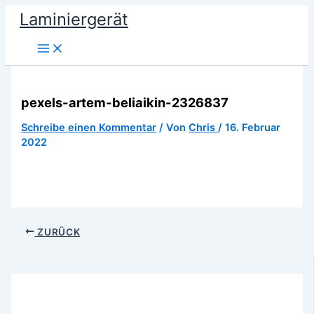
Zum
Laminiergerät
Inhalt
springen
pexels-artem-beliaikin-2326837
Schreibe einen Kommentar
/ Von
Chris
/
16. Februar
2022
ZURÜCK