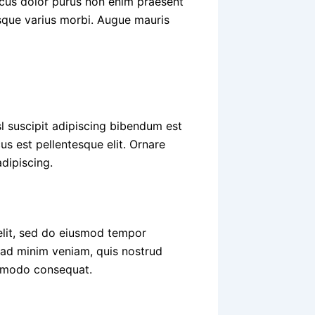
ncus dolor purus non enim praesent
risque varius morbi. Augue mauris
sl suscipit adipiscing bibendum est
us est pellentesque elit. Ornare
dipiscing.
elit, sed do eiusmod tempor
m ad minim veniam, quis nostrud
commodo consequat.