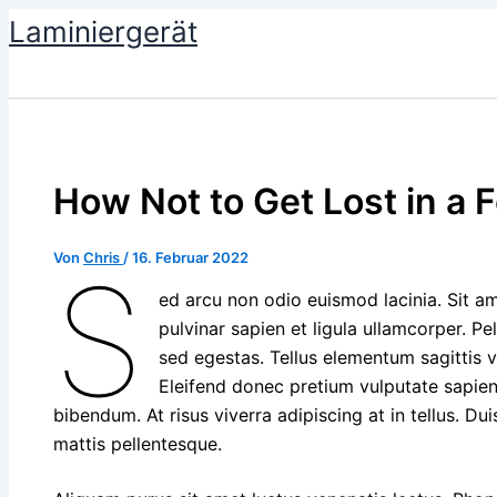
Zum
Laminiergerät
Inhalt
springen
How Not to Get Lost in a 
Von
Chris
/
16. Februar 2022
S
ed arcu non odio euismod lacinia. Sit am
pulvinar sapien et ligula ullamcorper. 
sed egestas. Tellus elementum sagittis v
Eleifend donec pretium vulputate sapie
bibendum. At risus viverra adipiscing at in tellus. Du
mattis pellentesque.