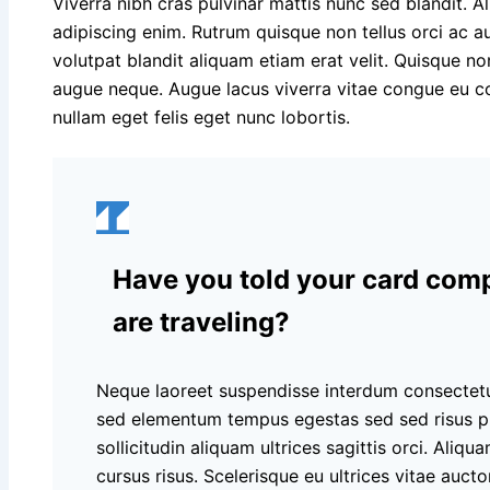
Viverra nibh cras pulvinar mattis nunc sed blandit. Al
adipiscing enim. Rutrum quisque non tellus orci ac 
volutpat blandit aliquam etiam erat velit. Quisque no
augue neque. Augue lacus viverra vitae congue eu con
nullam eget felis eget nunc lobortis.
Have you told your card com
are traveling?
Neque laoreet suspendisse interdum consectetu
sed elementum tempus egestas sed sed risus pr
sollicitudin aliquam ultrices sagittis orci. Aliq
cursus risus. Scelerisque eu ultrices vitae aucto