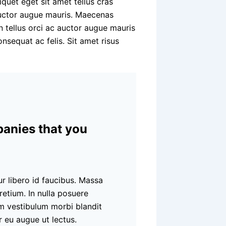
iquet eget sit amet tellus cras
auctor augue mauris. Maecenas
n tellus orci ac auctor augue mauris
sequat ac felis. Sit amet risus
panies that you
r libero id faucibus. Massa
etium. In nulla posuere
uam vestibulum morbi blandit
r eu augue ut lectus.