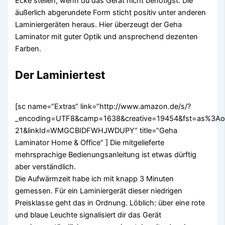
Ecke stellen, wenn du das Gerät nicht benötigst. Die
äußerlich abgerundete Form sticht positiv unter anderen
Laminiergeräten heraus. Hier überzeugt der Geha
Laminator mit guter Optik und ansprechend dezenten
Farben.
Der Laminiertest
[sc name=“Extras“ link=“http://www.amazon.de/s/?
_encoding=UTF8&camp=1638&creative=19454&fst=as%3Aof
21&linkId=WMGCBIDFWHJWDUPY“ title=“Geha
Laminator Home & Office“ ] Die mitgelieferte
mehrsprachige Bedienungsanleitung ist etwas dürftig
aber verständlich.
Die Aufwärmzeit habe ich mit knapp 3 Minuten
gemessen. Für ein Laminiergerät dieser niedrigen
Preisklasse geht das in Ordnung. Löblich: über eine rote
und blaue Leuchte signalisiert dir das Gerät