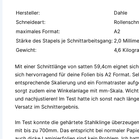
Hersteller:
Dahle
Schneideart:
Rollenschn
maximales Format:
A2
Stärke des Stapels je Schnittarbeitsgang:
2,0 Millime
Gewicht:
4,6 Kilog
Mit einer Schnittlänge von satten 59,4cm eignet si
sich hervorragend für deine Folien bis A2 Format. Sel
entsprechende Skalierung und ein Formatraster aufge
sorgt zudem eine Winkelanlage mit mm-Skala. Wichtig
und nachjustieren! Im Test hatte ich sonst nach länge
Versatz im Schnittergebnis.
Im Test konnte die gehärtete Stahlklinge überzeugen.
mit bis zu 700mm. Das entspricht bei normaler Papie
auch dicke Laminierfolien sind kein Problem. Ich hat