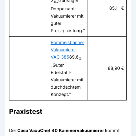
2
„Günstiger
%
85,11 €
Doppelnaht-
Vakuumierer mit
guter
Preis-/Leistung.“
Rommelsbacher
Vakuumierer
VAC 385
89.6
%
„Guter
88,90 €
Edelstahl-
Vakuumierer mit
durchdachtem
Konzept.“
Praxistest
Der
Caso VacuChef 40
Kammervakuumierer
kommt