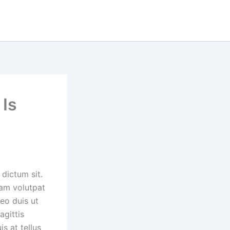
 Is
 dictum sit.
iam volutpat
eo duis ut
agittis
s at tellus