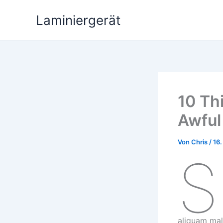
Zum
Laminiergerät
Inhalt
springen
10 Th
Awful
Von
Chris
/
16.
S
aliquam male