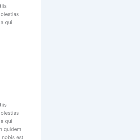
iis
olestias
pa qui
iis
olestias
pa qui
um quidem
a nobis est