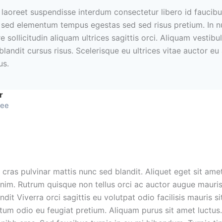
laoreet suspendisse interdum consectetur libero id faucibu
sed elementum tempus egestas sed sed risus pretium. In nu
e sollicitudin aliquam ultrices sagittis orci. Aliquam vestib
blandit cursus risus. Scelerisque eu ultrices vitae auctor e
us.
r
yee
 cras pulvinar mattis nunc sed blandit. Aliquet eget sit amet
enim. Rutrum quisque non tellus orci ac auctor augue maur
dit Viverra orci sagittis eu volutpat odio facilisis mauris sit.
tum odio eu feugiat pretium. Aliquam purus sit amet luctus