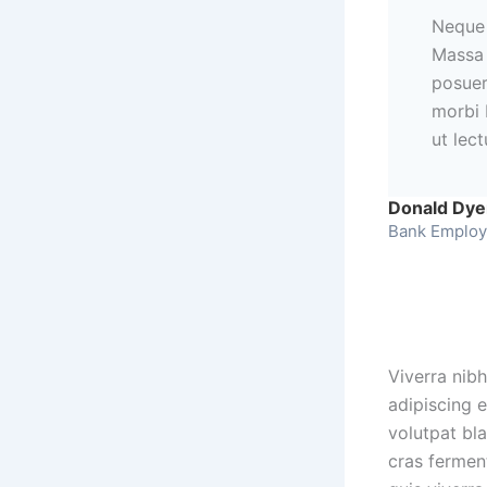
Neque 
Massa 
posuer
morbi 
ut lect
Donald Dye
Bank Emplo
Viverra nibh
adipiscing 
volutpat blan
cras fermen