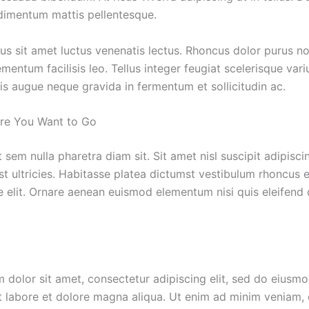
dimentum mattis pellentesque.
us sit amet luctus venenatis lectus. Rhoncus dolor purus n
mentum facilisis leo. Tellus integer feugiat scelerisque vari
s augue neque gravida in fermentum et sollicitudin ac.
re You Want to Go
 sem nulla pharetra diam sit. Sit amet nisl suscipit adipisci
t ultricies. Habitasse platea dictumst vestibulum rhoncus e
e elit. Ornare aenean euismod elementum nisi quis eleifend
 dolor sit amet, consectetur adipiscing elit, sed do eiusm
ut labore et dolore magna aliqua. Ut enim ad minim veniam, 