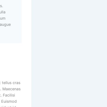
s.
lla
ulum
u augue
 tellus cras
is. Maecenas
 Facilisi
. Euismod