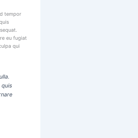
od tempor
quis
nsequat.
re eu fugiat
culpa qui
lla.
 quis
rnare