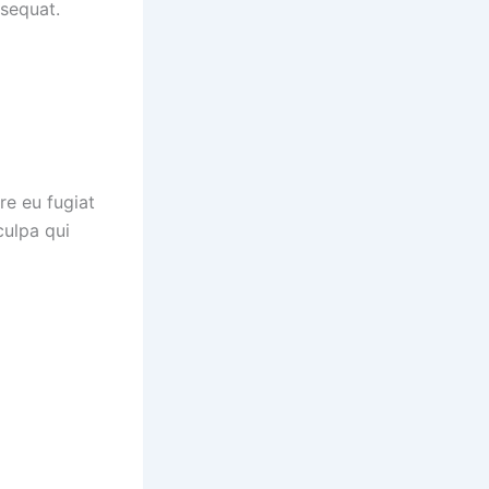
nsequat.
re eu fugiat
culpa qui