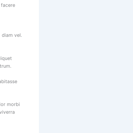
 facere
 diam vel.
liquet
utrum.
abitasse
lor morbi
viverra