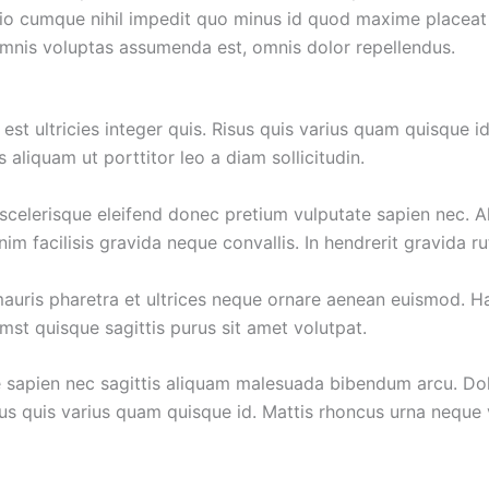
tio cumque nihil impedit quo minus id quod maxime placeat
mnis voluptas assumenda est, omnis dolor repellendus.
st ultricies integer quis. Risus quis varius quam quisque id
 aliquam ut porttitor leo a diam sollicitudin.
scelerisque eleifend donec pretium vulputate sapien nec. A
m facilisis gravida neque convallis. In hendrerit gravida r
auris pharetra et ultrices neque ornare aenean euismod. H
mst quisque sagittis purus sit amet volutpat.
 sapien nec sagittis aliquam malesuada bibendum arcu. Do
sus quis varius quam quisque id. Mattis rhoncus urna neque 