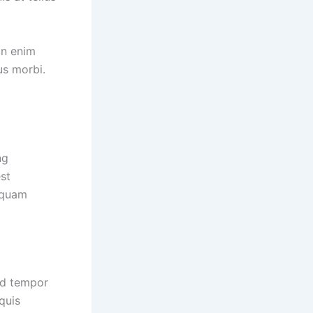
on enim
us morbi.
ng
st
 quam
od tempor
quis