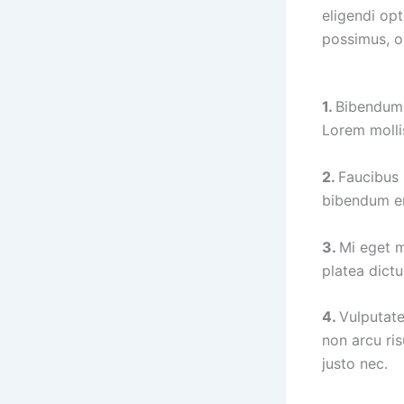
eligendi op
possimus, o
1.
Bibendum e
Lorem mollis
2.
Faucibus 
bibendum eni
3.
Mi eget m
platea dictu
4.
Vulputate
non arcu ri
justo nec.