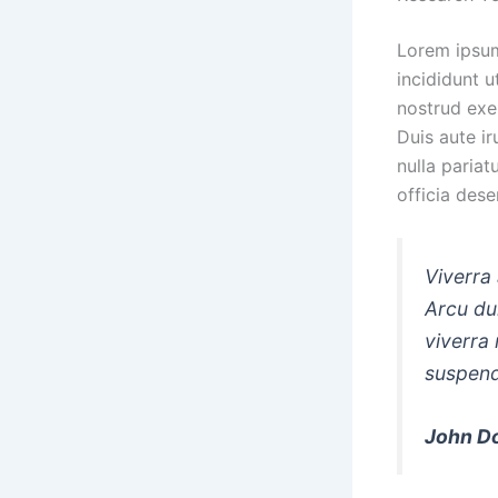
Lorem ipsum
incididunt 
nostrud exe
Duis aute ir
nulla pariat
officia dese
Viverra 
Arcu du
viverra
suspendi
John D