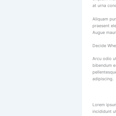
at urna con
Aliquam pur
praesent ele
Augue mauri
Decide Whe
Arcu odio ut
bibendum es
pellentesqu
adipiscing.
Lorem ipsum
incididunt 